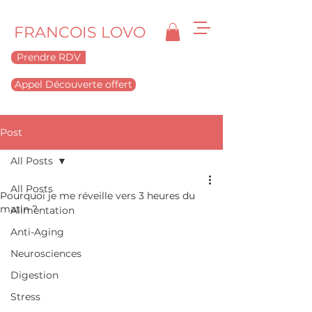
FRANCOIS LOVO
Prendre RDV
Appel Découverte offert
Post
All Posts
All Posts
Pourquoi je me réveille vers 3 heures du
matin ?
Alimentation
Anti-Aging
Neurosciences
Digestion
Stress