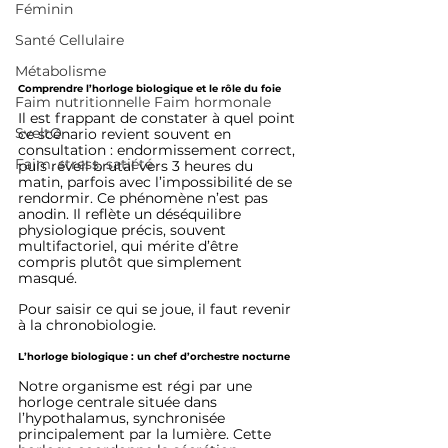
Féminin
Santé Cellulaire
Métabolisme
Comprendre l’horloge biologique et le rôle du foie
Faim nutritionnelle Faim hormonale
Il est frappant de constater à quel point 
SveltO
ce scénario revient souvent en 
consultation : endormissement correct, 
Faim, stress, satiété
puis réveil brutal vers 3 heures du 
matin, parfois avec l’impossibilité de se 
rendormir. Ce phénomène n’est pas 
anodin. Il reflète un déséquilibre 
physiologique précis, souvent 
multifactoriel, qui mérite d’être 
compris plutôt que simplement 
masqué.
Pour saisir ce qui se joue, il faut revenir 
à la chronobiologie.
L’horloge biologique : un chef d’orchestre nocturne
Notre organisme est régi par une 
horloge centrale située dans 
l’hypothalamus, synchronisée 
principalement par la lumière. Cette 