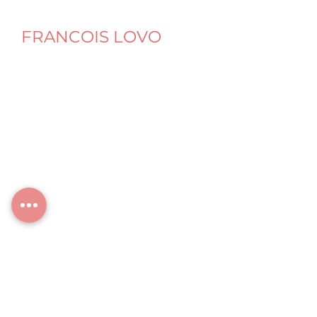
FRANCOIS LOVO
Naturopathe Nutrition Micronutrition
Santé intégrative & digestive
Programme Amincissement SveltO Slim
Programme SveltO Sport
© François LOVO
SARLU au capital social de 5 000 €
SIRET : 944 635 242 00018 – RCS Lyon
Cabinet : Centre nectarium
4 rue du Centre Bourg, 69720 St-Laurent-de-
Mure
Cabinet annexe :
5 boulevard de Trèves, 57070 Metz
Siège social :
70 av du Mt-Blanc, 69720 St-Laurent-de-Mure
Casa LOVO
: Hébergement et séjours de
ressourcement
70 av du Mt-Blanc, 69720 St-Laurent-de-Mure