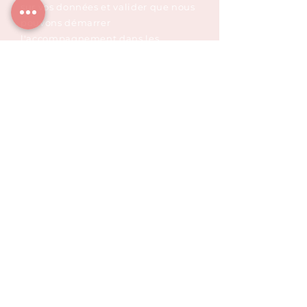
sur vos données et valider que nous
pouvons démarrer
l'accompagnement dans les
meilleures conditions.
Contactez-moi
FRANCOIS LOVO
Naturopathe Nutrition Micronutrition