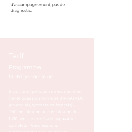
d'accompagnement, pas de
diagnostic.
Tarif
Programme
Nutrigénomique
Inclus : interprétation de vos données
génétiques sous forme de 8 livrets PDF
(en anglais, synthèse en français) ·
Téléconsultation ou consultation de
1h30 avec anamnèse et exposome
complets · Préconisations