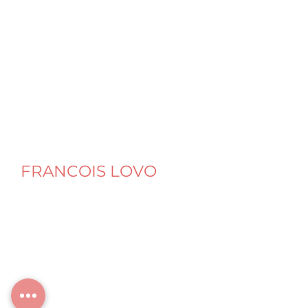
SveltO Slim
FRANCOIS LOVO
Naturopathe Nutrition Micronutrition
Santé intégrative & digestive
Programme Amincissement SveltO Slim
Programme SveltO Sport
© François LOVO
SARLU au capital social de 5 000 €
SIRET : 944 635 242 00018 – RCS Lyon
Cabinet : Centre nectarium