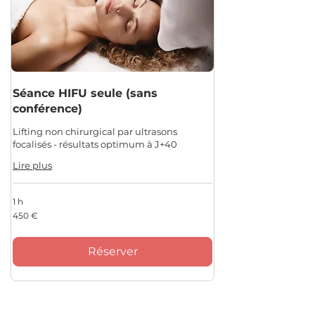
Séance HIFU seule (sans
conférence)
Lifting non chirurgical par ultrasons
focalisés - résultats optimum à J+40
Lire plus
1 h
450
450 €
euros
Réserver
Programme Amincissement