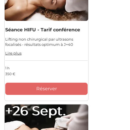
Séance HIFU - Tarif conférence
Lifting non chirurgical par ultrasons
focalisés - résultats optimum à J+40
Lire plus
1 h
350
350 €
euros
Réserver