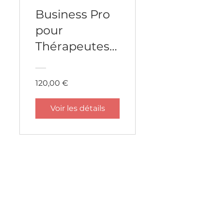
Business Pro
pour
Thérapeutes :
Gérer et
Développer
120,00 €
son Cabinet
Voir les détails