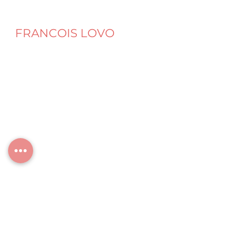
FRANCOIS LOVO
Naturopathe Nutrition Micronutrition
Santé intégrative & digestive
Programme Amincissement SveltO Slim
Programme SveltO Sport
© François LOVO
SARLU au capital social de 5 000 €
SIRET : 944 635 242 00018 – RCS Lyon
Cabinet : Centre nectarium
4 rue du Centre Bourg, 69720 St-Laurent-de-
Mure
Cabinet annexe :
5 boulevard de Trèves, 57070 Metz
Siège social :
70 av du Mt-Blanc, 69720 St-Laurent-de-Mure
Casa LOVO
: Hébergement et séjours de
ressourcement
70 av du Mt-Blanc, 69720 St-Laurent-de-Mure