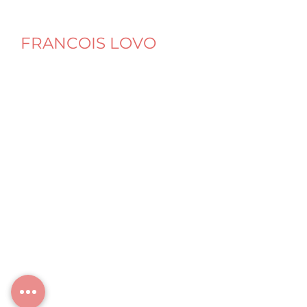
FRANCOIS LOVO
Naturopathe Nutrition Micronutrition
Santé intégrative & digestive
Programme Amincissement SveltO Slim
Programme SveltO Sport
© François LOVO
SARLU au capital social de 5 000 €
SIRET : 944 635 242 00018 – RCS Lyon
Cabinet : Centre nectarium
4 rue du Centre Bourg, 69720 St-Laurent-de-
Mure
Cabinet annexe :
5 boulevard de Trèves, 57070 Metz
Siège social :
70 av du Mt-Blanc, 69720 St-Laurent-de-Mure
Casa LOVO
: Hébergement et séjours de
ressourcement
70 av du Mt-Blanc, 69720 St-Laurent-de-Mure