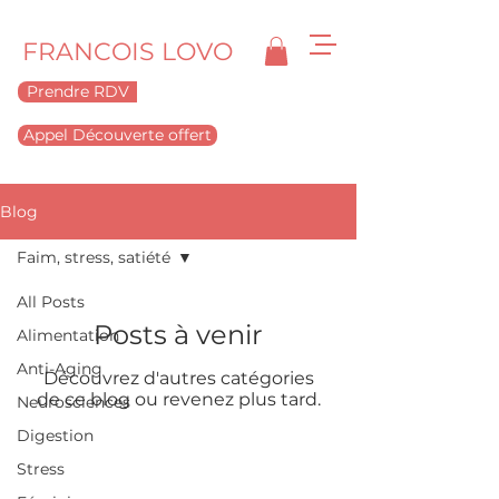
FRANCOIS LOVO
Prendre RDV
Appel Découverte offert
Blog
Faim, stress, satiété
All Posts
Posts à venir
Alimentation
Anti-Aging
Découvrez d'autres catégories
de ce blog ou revenez plus tard.
Neurosciences
Digestion
Stress