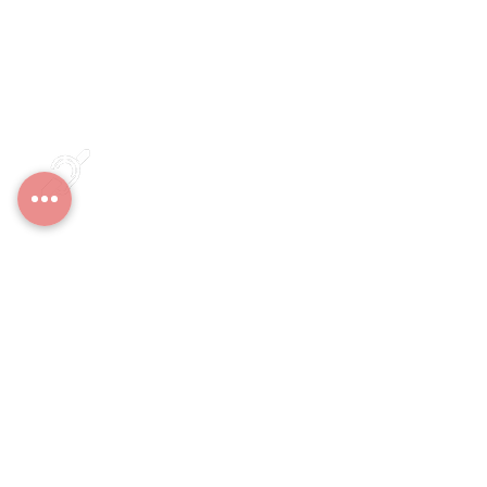
Siège social :
70 av du Mt-Blanc, 69720 St-Laurent-de-Mure
Casa LOVO
: Hébergement et séjours de
ressourcement
70 av du Mt-Blanc, 69720 St-Laurent-de-Mure
Accès & situations particulières
Sourds & malentendants
Personnes en mobilité permanente
Accès Situations particulières
Sourds et
Malentendants
Personnes
en mobilité
permanente
Mentions légales